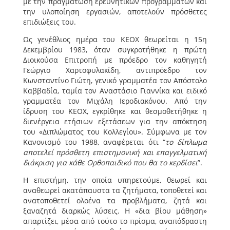
με την πραγμάτωση ερευνητικών προγραμμάτων και
την υλοποίηση εργασιών, αποτελούν πρόσθετες
επιδιώξεις του.
Ως γενέθλιος ημέρα του ΚΕΟΧ θεωρείται η 15η
Δεκεμβρίου 1983, όταν συγκροτήθηκε η πρώτη
Διοικούσα Επιτροπή με πρόεδρο τον καθηγητή
Γεώργιο Χαρτοφυλακίδη, αντιπρόεδρο τον
Κωνσταντίνο Γιώτη, γενικό γραμματέα τον Απόστολο
Καββαδία, ταμία τον Αναστάσιο Γιαννίκα και ειδικό
γραμματέα τον Μιχάλη Ιεροδιακόνου. Από την
ίδρυση του ΚΕΟΧ, εγκρίθηκε και θεσμοθετήθηκε η
διενέργεια ετήσιων εξετάσεων για την απόκτηση
του «Διπλώματος του Κολλεγίου». Σύμφωνα με τον
Κανονισμό του 1988, αναφέρεται ότι “
το δίπλωμα
αποτελεί πρόσθετη επιστημονική και επαγγελματική
διάκριση για κάθε Ορθοπαιδικό που θα το κερδίσει
”.
Η επιστήμη, την οποία υπηρετούμε, θεωρεί και
αναθεωρεί ακατάπαυστα τα ζητήματα, τοποθετεί και
ανατοποθετεί ολοένα τα προβλήματα, ζητά και
ξαναζητά διαρκώς λύσεις. Η «δια βίου μάθηση»
απαρτίζει, μέσα από τούτο το πρίσμα, αναπόδραστη