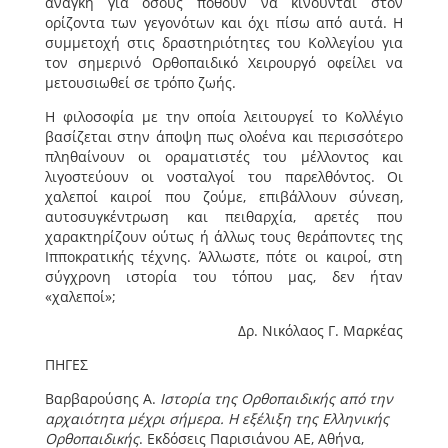
ανάγκη για όσους ποθούν να κινούνται στον
ορίζοντα των γεγονότων και όχι πίσω από αυτά. Η
συμμετοχή στις δραστηριότητες του Κολλεγίου για
τον σημερινό Ορθοπαιδικό Χειρουργό οφείλει να
μετουσιωθεί σε τρόπο ζωής.
Η φιλοσοφία με την οποία λειτουργεί το Κολλέγιο
βασίζεται στην άποψη πως ολοένα και περισσότερο
πληθαίνουν οι οραματιστές του μέλλοντος και
λιγοστεύουν οι νοσταλγοί του παρελθόντος. Οι
χαλεποί καιροί που ζούμε, επιβάλλουν σύνεση,
αυτοσυγκέντρωση και πειθαρχία, αρετές που
χαρακτηρίζουν ούτως ή άλλως τους θεράποντες της
Ιπποκρατικής τέχνης. Άλλωστε, πότε οι καιροί, στη
σύγχρονη ιστορία του τόπου μας, δεν ήταν
«χαλεποί»;
Δρ. Νικόλαος Γ. Μαρκέας
ΠΗΓΕΣ
Βαρβαρούσης Α.
Ιστορία της Ορθοπαιδικής από την
αρχαιότητα μέχρι σήμερα. Η εξέλιξη της Ελληνικής
Ορθοπαιδικής
. Εκδόσεις Παρισιάνου ΑΕ, Αθήνα,