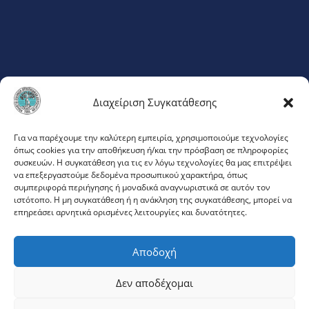
Διαχείριση Συγκατάθεσης
ΦΛΕΜΙΓΚ 20
Για να παρέχουμε την καλύτερη εμπειρία, χρησιμοποιούμε τεχνολογίες
όπως cookies για την αποθήκευση ή/και την πρόσβαση σε πληροφορίες
ΜΑΡΟΥΣΙ 151 23
συσκευών. Η συγκατάθεση για τις εν λόγω τεχνολογίες θα μας επιτρέψει
ΤΗΛ:
210 68 54 156
να επεξεργαστούμε δεδομένα προσωπικού χαρακτήρα, όπως
συμπεριφορά περιήγησης ή μοναδικά αναγνωριστικά σε αυτόν τον
ιστότοπο. Η μη συγκατάθεση ή η ανάκληση της συγκατάθεσης, μπορεί να
επηρεάσει αρνητικά ορισμένες λειτουργίες και δυνατότητες.
ΜΕΛΗ
Αποδοχή
ΕΙΣΟΔΟΣ
Δεν αποδέχομαι
CONNECT WITH US