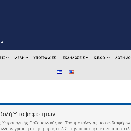
04
ΕΙΣ
ΜΕΛΗ
ΥΠΟΤΡΟΦΙΕΣ
ΕΚΔΗΛΩΣΕΙΣ
K.E.O.X.
AOTH J
βολή Υποψηφιοτήτων
ς Χειρουργικής Ορθοπαιδικής και Τραυματολογίας που ενδιαφέρον
λλουν γραπτή αίτηση προς το Δ.Σ., την οποία πρέπει να αποστείλο