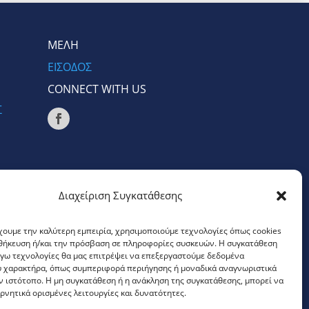
ΜΕΛΗ
ΕΙΣΟΔΟΣ
CONNECT WITH US
Σ
Διαχείριση Συγκατάθεσης
χουμε την καλύτερη εμπειρία, χρησιμοποιούμε τεχνολογίες όπως cookies
οθήκευση ή/και την πρόσβαση σε πληροφορίες συσκευών. Η συγκατάθεση
λόγω τεχνολογίες θα μας επιτρέψει να επεξεργαστούμε δεδομένα
 χαρακτήρα, όπως συμπεριφορά περιήγησης ή μοναδικά αναγνωριστικά
ν ιστότοπο. Η μη συγκατάθεση ή η ανάκληση της συγκατάθεσης, μπορεί να
ρνητικά ορισμένες λειτουργίες και δυνατότητες.