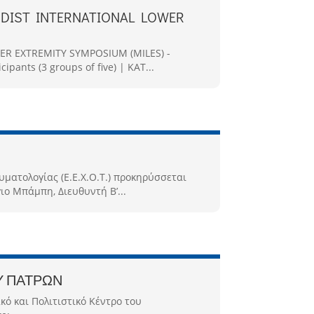
ODIST INTERNATIONAL LOWER
R EXTREMITY SYMPOSIUM (MILES) -
pants (3 groups of five) | KAT...
υματολογίας (Ε.Ε.Χ.Ο.Τ.) προκηρύσσεται
ιο Μπάμπη, Διευθυντή Β’...
ΟΥ ΠΑΤΡΩΝ
ό και Πολιτιστικό Κέντρο του