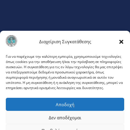
Διαχείριση Συγκατάθεσης
ΦΛΕΜΙΓΚ 20
Για να παρέχουμε την καλύτερη εμπειρία, χρησιμοποιούμε τεχνολογίες
όπως cookies για την αποθήκευση ή/και την πρόσβαση σε πληροφορίες
ΜΑΡΟΥΣΙ 151 23
συσκευών. Η συγκατάθεση για τις εν λόγω τεχνολογίες θα μας επιτρέψει
ΤΗΛ:
210 68 54 156
να επεξεργαστούμε δεδομένα προσωπικού χαρακτήρα, όπως
συμπεριφορά περιήγησης ή μοναδικά αναγνωριστικά σε αυτόν τον
ιστότοπο. Η μη συγκατάθεση ή η ανάκληση της συγκατάθεσης, μπορεί να
επηρεάσει αρνητικά ορισμένες λειτουργίες και δυνατότητες.
ΜΕΛΗ
Αποδοχή
ΕΙΣΟΔΟΣ
Δεν αποδέχομαι
CONNECT WITH US