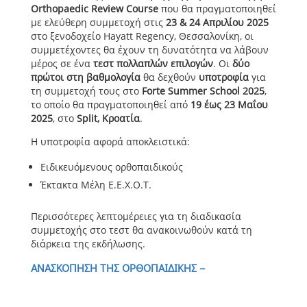
Orthopaedic
Review
Course
που θα πραγματοποιηθεί
με ελεύθερη συμμετοχή στις
23 & 24 Απριλίου 2025
στο ξενοδοχείο Hayatt Regency, Θεσσαλονίκη, οι
συμμετέχοντες θα έχουν τη δυνατότητα να λάβουν
μέρος σε ένα
τεστ πολλαπλών επιλογών
. Οι
δύο
πρώτοι στη βαθμολογία
θα δεχθούν
υποτροφία
για
τη συμμετοχή τους στο
Forte Summer School 2025
,
το οποίο θα πραγματοποιηθεί από
19 έως 23 Μαΐου
2025
, στο
Split, Κροατία
.
Η υποτροφία αφορά αποκλειστικά:
Ειδικευόμενους ορθοπαιδικούς
Έκτακτα Μέλη Ε.Ε.Χ.Ο.Τ.
Περισσότερες λεπτομέρειες για τη διαδικασία
συμμετοχής στο τεστ θα ανακοινωθούν κατά τη
διάρκεια της εκδήλωσης.
ΑΝΑΣΚΟΠΗΣΗ ΤΗΣ ΟΡΘΟΠΑΙΔΙΚΗΣ –